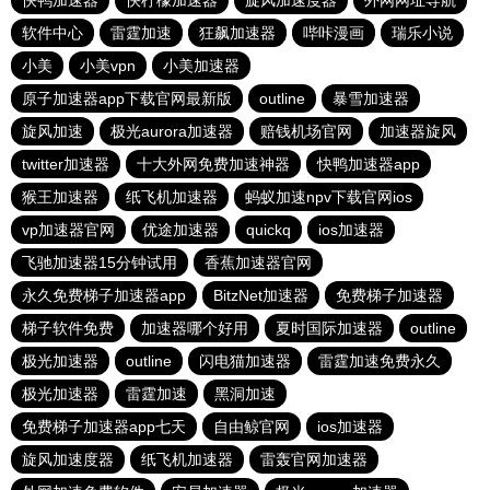
快鸭加速器
快柠檬加速器
旋风加速度器
外网网址导航
软件中心
雷霆加速
狂飙加速器
哔咔漫画
瑞乐小说
小美
小美vpn
小美加速器
原子加速器app下载官网最新版
outline
暴雪加速器
旋风加速
极光aurora加速器
赔钱机场官网
加速器旋风
twitter加速器
十大外网免费加速神器
快鸭加速器app
猴王加速器
纸飞机加速器
蚂蚁加速npv下载官网ios
vp加速器官网
优途加速器
quickq
ios加速器
飞驰加速器15分钟试用
香蕉加速器官网
永久免费梯子加速器app
BitzNet加速器
免费梯子加速器
梯子软件免费
加速器哪个好用
夏时国际加速器
outline
极光加速器
outline
闪电猫加速器
雷霆加速免费永久
极光加速器
雷霆加速
黑洞加速
免费梯子加速器app七天
自由鲸官网
ios加速器
旋风加速度器
纸飞机加速器
雷轰官网加速器