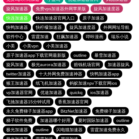
旋风加速器
免费vps加速器外网苹果版
旋风加速度器
快连加速器
快连加速器官网入口
原子加速器
快鸭加速器
快柠檬加速器
旋风加速度器
外网网址导航
软件中心
雷霆加速
狂飙加速器
哔咔漫画
瑞乐小说
小美
小美vpn
小美加速器
原子加速器app下载官网最新版
outline
暴雪加速器
旋风加速
极光aurora加速器
赔钱机场官网
加速器旋风
twitter加速器
十大外网免费加速神器
快鸭加速器app
猴王加速器
纸飞机加速器
蚂蚁加速npv下载官网ios
vp加速器官网
优途加速器
quickq
ios加速器
飞驰加速器15分钟试用
香蕉加速器官网
永久免费梯子加速器app
BitzNet加速器
免费梯子加速器
梯子软件免费
加速器哪个好用
夏时国际加速器
outline
极光加速器
outline
闪电猫加速器
雷霆加速免费永久