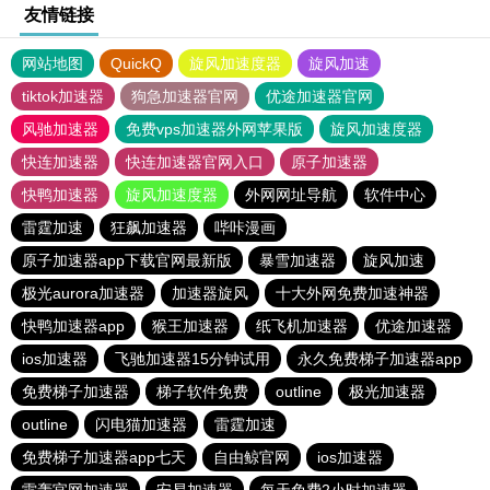
友情链接
网站地图
QuickQ
旋风加速度器
旋风加速
tiktok加速器
狗急加速器官网
优途加速器官网
风驰加速器
免费vps加速器外网苹果版
旋风加速度器
快连加速器
快连加速器官网入口
原子加速器
快鸭加速器
旋风加速度器
外网网址导航
软件中心
雷霆加速
狂飙加速器
哔咔漫画
原子加速器app下载官网最新版
暴雪加速器
旋风加速
极光aurora加速器
加速器旋风
十大外网免费加速神器
快鸭加速器app
猴王加速器
纸飞机加速器
优途加速器
ios加速器
飞驰加速器15分钟试用
永久免费梯子加速器app
免费梯子加速器
梯子软件免费
outline
极光加速器
outline
闪电猫加速器
雷霆加速
免费梯子加速器app七天
自由鲸官网
ios加速器