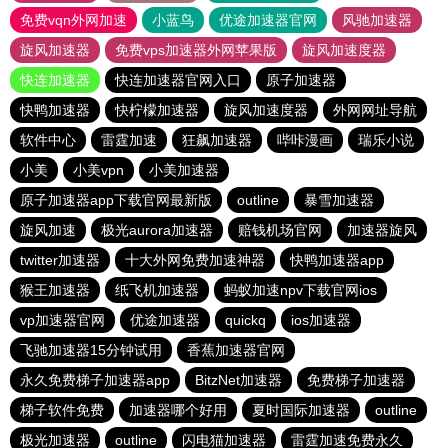
免费vqn外网加速
小蓝鸟
优途加速器官网
风驰加速器
旋风加速器
免费vps加速器外网苹果版
旋风加速度器
快连加速器
快连加速器官网入口
原子加速器
快鸭加速器
快柠檬加速器
旋风加速度器
外网网址导航
软件中心
雷霆加速
狂飙加速器
哔咔漫画
瑞乐小说
小美
小美vpn
小美加速器
原子加速器app下载官网最新版
outline
暴雪加速器
旋风加速
极光aurora加速器
赔钱机场官网
加速器旋风
twitter加速器
十大外网免费加速神器
快鸭加速器app
猴王加速器
纸飞机加速器
蚂蚁加速npv下载官网ios
vp加速器官网
优途加速器
quickq
ios加速器
飞驰加速器15分钟试用
香蕉加速器官网
永久免费梯子加速器app
BitzNet加速器
免费梯子加速器
梯子软件免费
加速器哪个好用
夏时国际加速器
outline
极光加速器
outline
闪电猫加速器
雷霆加速免费永久