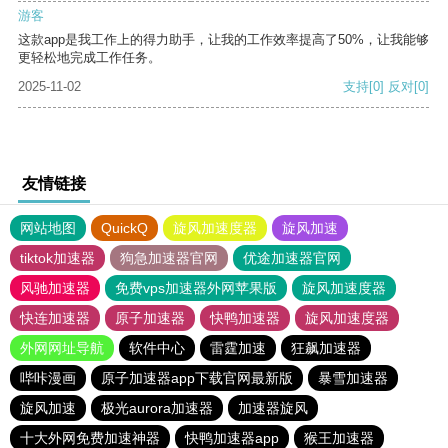
游客
这款app是我工作上的得力助手，让我的工作效率提高了50%，让我能够
更轻松地完成工作任务。
2025-11-02
支持
[0]
反对
[0]
友情链接
网站地图
QuickQ
旋风加速度器
旋风加速
tiktok加速器
狗急加速器官网
优途加速器官网
风驰加速器
免费vps加速器外网苹果版
旋风加速度器
快连加速器
原子加速器
快鸭加速器
旋风加速度器
外网网址导航
软件中心
雷霆加速
狂飙加速器
哔咔漫画
原子加速器app下载官网最新版
暴雪加速器
旋风加速
极光aurora加速器
加速器旋风
十大外网免费加速神器
快鸭加速器app
猴王加速器