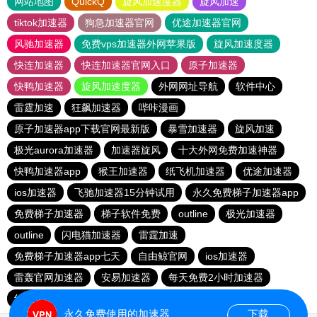
网站地图
QuickQ
旋风加速度器
旋风加速
tiktok加速器
狗急加速器官网
优途加速器官网
风驰加速器
免费vps加速器外网苹果版
旋风加速度器
快连加速器
快连加速器官网入口
原子加速器
快鸭加速器
旋风加速度器
外网网址导航
软件中心
雷霆加速
狂飙加速器
哔咔漫画
原子加速器app下载官网最新版
暴雪加速器
旋风加速
极光aurora加速器
加速器旋风
十大外网免费加速神器
快鸭加速器app
猴王加速器
纸飞机加速器
优途加速器
ios加速器
飞驰加速器15分钟试用
永久免费梯子加速器app
免费梯子加速器
梯子软件免费
outline
极光加速器
outline
闪电猫加速器
雷霆加速
免费梯子加速器app七天
自由鲸官网
ios加速器
雷轰官网加速器
安易加速器
每天免费2小时加速器
红海pro加速器
永久免费使用的加速器
下载