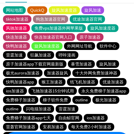
网站地图
QuickQ
旋风加速度器
旋风加速
tiktok加速器
狗急加速器官网
优途加速器官网
风驰加速器
免费vps加速器外网苹果版
旋风加速度器
快连加速器
快连加速器官网入口
原子加速器
快鸭加速器
旋风加速度器
外网网址导航
软件中心
雷霆加速
狂飙加速器
哔咔漫画
原子加速器app下载官网最新版
暴雪加速器
旋风加速
极光aurora加速器
加速器旋风
十大外网免费加速神器
快鸭加速器app
猴王加速器
纸飞机加速器
优途加速器
ios加速器
飞驰加速器15分钟试用
永久免费梯子加速器app
免费梯子加速器
梯子软件免费
outline
极光加速器
outline
闪电猫加速器
雷霆加速
免费梯子加速器app七天
自由鲸官网
ios加速器
雷轰官网加速器
安易加速器
每天免费2小时加速器