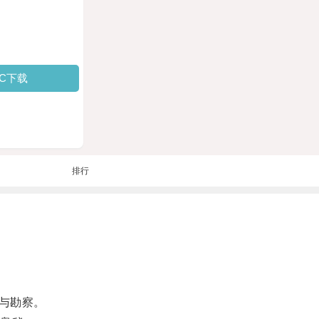
PC下载
排行
与勘察。