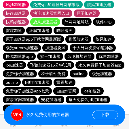
风驰加速器
免费vps加速器外网苹果版
旋风加速度器
快连加速器
快连加速器官网入口
原子加速器
快鸭加速器
旋风加速度器
外网网址导航
软件中心
雷霆加速
狂飙加速器
哔咔漫画
原子加速器app下载官网最新版
暴雪加速器
旋风加速
极光aurora加速器
加速器旋风
十大外网免费加速神器
快鸭加速器app
猴王加速器
纸飞机加速器
优途加速器
ios加速器
飞驰加速器15分钟试用
永久免费梯子加速器app
免费梯子加速器
梯子软件免费
outline
极光加速器
outline
闪电猫加速器
雷霆加速
免费梯子加速器app七天
自由鲸官网
ios加速器
雷轰官网加速器
安易加速器
每天免费2小时加速器
红海pro加速器
永久免费使用的加速器
下载
0.124483s
首页
安卓
苹果
排行
推荐