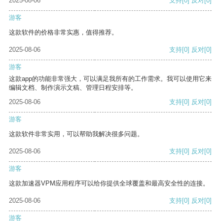
2025-08-06
支持
[0]
反对
[0]
游客
这款软件的价格非常实惠，值得推荐。
2025-08-06
支持
[0]
反对
[0]
游客
这款app的功能非常强大，可以满足我所有的工作需求。我可以使用它来
编辑文档、制作演示文稿、管理日程安排等。
2025-08-06
支持
[0]
反对
[0]
游客
这款软件非常实用，可以帮助我解决很多问题。
2025-08-06
支持
[0]
反对
[0]
游客
这款加速器VPM应用程序可以给你提供全球覆盖和最高安全性的连接。
2025-08-06
支持
[0]
反对
[0]
游客