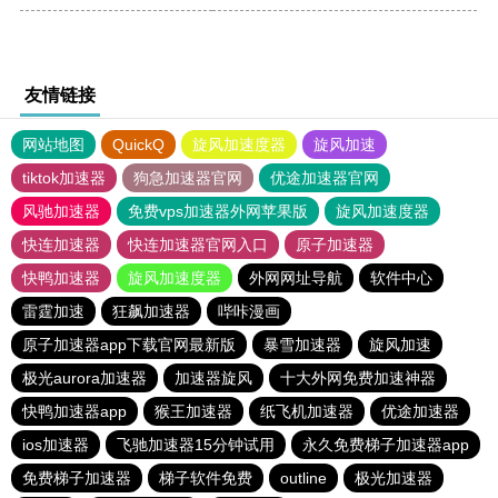
友情链接
网站地图
QuickQ
旋风加速度器
旋风加速
tiktok加速器
狗急加速器官网
优途加速器官网
风驰加速器
免费vps加速器外网苹果版
旋风加速度器
快连加速器
快连加速器官网入口
原子加速器
快鸭加速器
旋风加速度器
外网网址导航
软件中心
雷霆加速
狂飙加速器
哔咔漫画
原子加速器app下载官网最新版
暴雪加速器
旋风加速
极光aurora加速器
加速器旋风
十大外网免费加速神器
快鸭加速器app
猴王加速器
纸飞机加速器
优途加速器
ios加速器
飞驰加速器15分钟试用
永久免费梯子加速器app
免费梯子加速器
梯子软件免费
outline
极光加速器