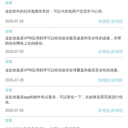
游客
这款软件的社区氛围非常好，可以与其他用户交流学习心得。
2025-07-28
支持
[0]
反对
[0]
游客
这款加速器VPM应用程序可以给你提供最高速度和安全性的连接，并帮
助你在网络上自由移动。
2025-07-28
支持
[0]
反对
[0]
游客
这款加速器VPM应用程序可以给你提供全球覆盖和最高安全性的连接。
2025-07-28
支持
[0]
反对
[0]
游客
这款加速器app的操作有点复杂，可以简化一下，比如将设置页面进行优
化。
2025-07-28
支持
[0]
反对
[0]
游客