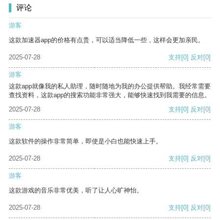
评论
游客
这款加速器app的价格有点贵，可以适当降低一些，这样会更加亲民。
2025-07-28
支持
[0]
反对
[0]
游客
这款app就像我的私人助理，随时随地为我的办公提供帮助。我经常需要
查找资料，这款app的搜索功能非常强大，能够快速找到我需要的信息。
2025-07-28
支持
[0]
反对
[0]
游客
这款软件的操作非常简单，即使是小白也能快速上手。
2025-07-28
支持
[0]
反对
[0]
游客
这款游戏的音乐非常优美，听了让人心旷神怡。
2025-07-28
支持
[0]
反对
[0]