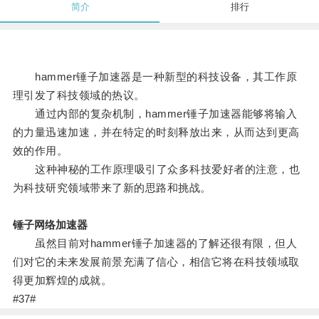
简介
排行
hammer锤子加速器是一种新型的科技设备，其工作原
理引发了科技领域的热议。
通过内部的复杂机制，hammer锤子加速器能够将输入
的力量迅速加速，并在特定的时刻释放出来，从而达到更高
效的作用。
这种神秘的工作原理吸引了众多科技爱好者的注意，也
为科技研究领域带来了新的思路和挑战。
锤子网络加速器
虽然目前对hammer锤子加速器的了解还很有限，但人
们对它的未来发展前景充满了信心，相信它将在科技领域取
得更加辉煌的成就。
#37#