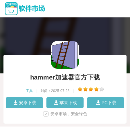
hammer加速器官方下载
工具
|
时间：2025-07-28
|
安卓下载
苹果下载
PC下载
安卓市场，安全绿色