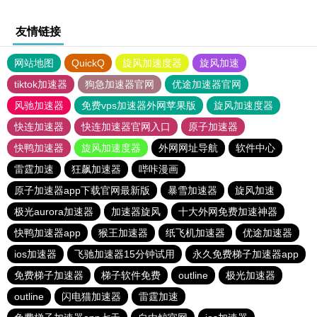
友情链接
网站地图
QuickQ
旋风加速度器
旋风加速
tiktok加速器
狗急加速器官网
优途加速器官网
风驰加速器
免费vps加速器外网苹果版
旋风加速度器
快连加速器
快连加速器官网入口
原子加速器
快鸭加速器
旋风加速度器
外网网址导航
软件中心
雷霆加速
狂飙加速器
哔咔漫画
原子加速器app下载官网最新版
暴雪加速器
旋风加速
极光aurora加速器
加速器旋风
十大外网免费加速神器
快鸭加速器app
猴王加速器
纸飞机加速器
优途加速器
ios加速器
飞驰加速器15分钟试用
永久免费梯子加速器app
免费梯子加速器
梯子软件免费
outline
极光加速器
outline
闪电猫加速器
雷霆加速