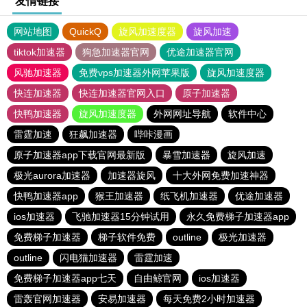
友情链接
网站地图
QuickQ
旋风加速度器
旋风加速
tiktok加速器
狗急加速器官网
优途加速器官网
风驰加速器
免费vps加速器外网苹果版
旋风加速度器
快连加速器
快连加速器官网入口
原子加速器
快鸭加速器
旋风加速度器
外网网址导航
软件中心
雷霆加速
狂飙加速器
哔咔漫画
原子加速器app下载官网最新版
暴雪加速器
旋风加速
极光aurora加速器
加速器旋风
十大外网免费加速神器
快鸭加速器app
猴王加速器
纸飞机加速器
优途加速器
ios加速器
飞驰加速器15分钟试用
永久免费梯子加速器app
免费梯子加速器
梯子软件免费
outline
极光加速器
outline
闪电猫加速器
雷霆加速
免费梯子加速器app七天
自由鲸官网
ios加速器
雷轰官网加速器
安易加速器
每天免费2小时加速器