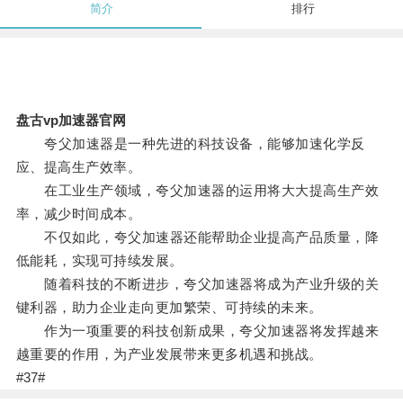
简介
排行
盘古vp加速器官网
夸父加速器是一种先进的科技设备，能够加速化学反
应、提高生产效率。
在工业生产领域，夸父加速器的运用将大大提高生产效
率，减少时间成本。
不仅如此，夸父加速器还能帮助企业提高产品质量，降
低能耗，实现可持续发展。
随着科技的不断进步，夸父加速器将成为产业升级的关
键利器，助力企业走向更加繁荣、可持续的未来。
作为一项重要的科技创新成果，夸父加速器将发挥越来
越重要的作用，为产业发展带来更多机遇和挑战。
#37#