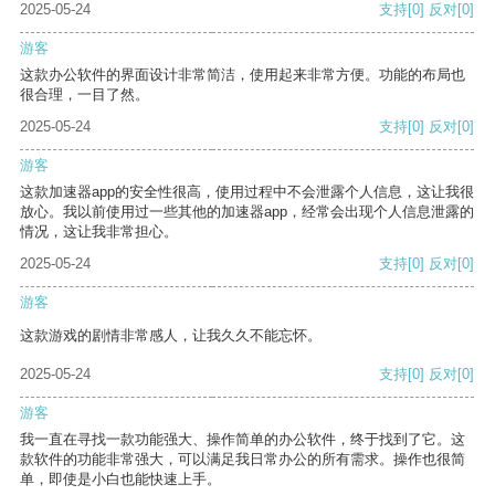
2025-05-24
支持
[0]
反对
[0]
游客
这款办公软件的界面设计非常简洁，使用起来非常方便。功能的布局也
很合理，一目了然。
2025-05-24
支持
[0]
反对
[0]
游客
这款加速器app的安全性很高，使用过程中不会泄露个人信息，这让我很
放心。我以前使用过一些其他的加速器app，经常会出现个人信息泄露的
情况，这让我非常担心。
2025-05-24
支持
[0]
反对
[0]
游客
这款游戏的剧情非常感人，让我久久不能忘怀。
2025-05-24
支持
[0]
反对
[0]
游客
我一直在寻找一款功能强大、操作简单的办公软件，终于找到了它。这
款软件的功能非常强大，可以满足我日常办公的所有需求。操作也很简
单，即使是小白也能快速上手。