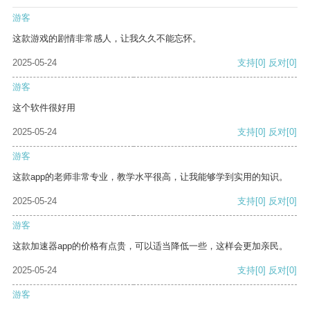
游客
这款游戏的剧情非常感人，让我久久不能忘怀。
2025-05-24
支持
[0]
反对
[0]
游客
这个软件很好用
2025-05-24
支持
[0]
反对
[0]
游客
这款app的老师非常专业，教学水平很高，让我能够学到实用的知识。
2025-05-24
支持
[0]
反对
[0]
游客
这款加速器app的价格有点贵，可以适当降低一些，这样会更加亲民。
2025-05-24
支持
[0]
反对
[0]
游客