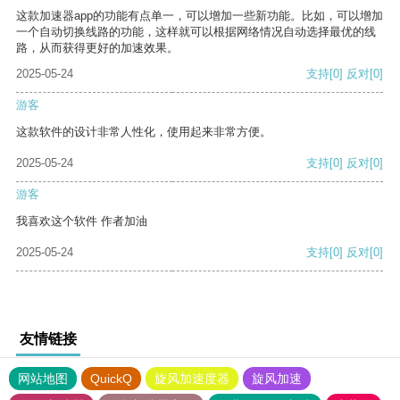
这款加速器app的功能有点单一，可以增加一些新功能。比如，可以增加
一个自动切换线路的功能，这样就可以根据网络情况自动选择最优的线
路，从而获得更好的加速效果。
2025-05-24
支持
[0]
反对
[0]
游客
这款软件的设计非常人性化，使用起来非常方便。
2025-05-24
支持
[0]
反对
[0]
游客
我喜欢这个软件 作者加油
2025-05-24
支持
[0]
反对
[0]
友情链接
网站地图
QuickQ
旋风加速度器
旋风加速