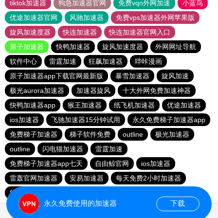
tiktok加速器
狗急加速器官网
免费vqn外网加速
小蓝鸟
优途加速器官网
风驰加速器
免费vps加速器外网苹果版
旋风加速度器
快连加速器
快连加速器官网入口
原子加速器
快鸭加速器
旋风加速度器
外网网址导航
软件中心
雷霆加速
狂飙加速器
哔咔漫画
原子加速器app下载官网最新版
暴雪加速器
旋风加速
极光aurora加速器
加速器旋风
十大外网免费加速神器
快鸭加速器app
猴王加速器
纸飞机加速器
优途加速器
ios加速器
飞驰加速器15分钟试用
永久免费梯子加速器app
免费梯子加速器
梯子软件免费
outline
极光加速器
outline
闪电猫加速器
雷霆加速
免费梯子加速器app七天
自由鲸官网
ios加速器
雷轰官网加速器
安易加速器
每天免费2小时加速器
红海pro加速器
永久免费使用的加速器
下载