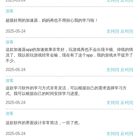
2025-05-24
支持
[0]
反对
[0]
游客
超级好用的加速器，妈妈再也不用担心我的学习啦！
2025-05-24
支持
[0]
反对
[0]
游客
这款加速器app的加速效果非常好，玩游戏再也不会出现卡顿、掉线的情
况了。我以前玩游戏经常会输，现在有了这个app，我的游戏水平提升了
不少。
2025-05-24
支持
[0]
反对
[0]
游客
这款学习软件的学习方式非常灵活，可以根据自己的需求选择学习方
式。我可以根据自己的时间安排学习进度。
2025-05-24
支持
[0]
反对
[0]
游客
这款软件的界面设计非常简洁，一目了然。
2025-05-24
支持
[0]
反对
[0]