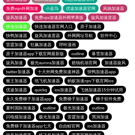
免费vqn外网加速
小蓝鸟
优途加速器官网
风驰加速器
旋风加速器
免费vps加速器外网苹果版
旋风加速度器
快连加速器
快连加速器官网入口
原子加速器
快鸭加速器
旋风加速度器
外网网址导航
软件中心
雷霆加速
狂飙加速器
哔咔漫画
原子加速器app下载官网最新版
outline
暴雪加速器
旋风加速
极光aurora加速器
赔钱机场官网
加速器旋风
twitter加速器
十大外网免费加速神器
快鸭加速器app
猴王加速器
纸飞机加速器
蚂蚁加速npv下载官网ios
优途加速器
quickq
ios加速器
飞驰加速器15分钟试用
永久免费梯子加速器app
免费梯子加速器
梯子软件免费
夏时国际加速器
outline
极光加速器
outline
闪电猫加速器
极光加速器
雷霆加速
黑洞加速
免费梯子加速器app七天
自由鲸官网
ios加速器