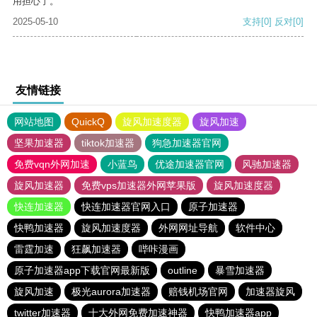
用担心了。
2025-05-10
支持
[0]
反对
[0]
友情链接
网站地图
QuickQ
旋风加速度器
旋风加速
坚果加速器
tiktok加速器
狗急加速器官网
免费vqn外网加速
小蓝鸟
优途加速器官网
风驰加速器
旋风加速器
免费vps加速器外网苹果版
旋风加速度器
快连加速器
快连加速器官网入口
原子加速器
快鸭加速器
旋风加速度器
外网网址导航
软件中心
雷霆加速
狂飙加速器
哔咔漫画
原子加速器app下载官网最新版
outline
暴雪加速器
旋风加速
极光aurora加速器
赔钱机场官网
加速器旋风
twitter加速器
十大外网免费加速神器
快鸭加速器app