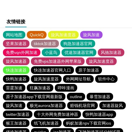
友情链接
网站地图
QuickQ
旋风加速度器
旋风加速
坚果加速器
tiktok加速器
狗急加速器官网
免费vqn外网加速
小蓝鸟
优途加速器官网
风驰加速器
旋风加速器
免费vps加速器外网苹果版
旋风加速度器
快连加速器
快连加速器官网入口
原子加速器
快鸭加速器
旋风加速度器
外网网址导航
软件中心
雷霆加速
狂飙加速器
哔咔漫画
原子加速器app下载官网最新版
outline
暴雪加速器
旋风加速
极光aurora加速器
赔钱机场官网
加速器旋风
twitter加速器
十大外网免费加速神器
快鸭加速器app
猴王加速器
纸飞机加速器
蚂蚁加速npv下载官网ios