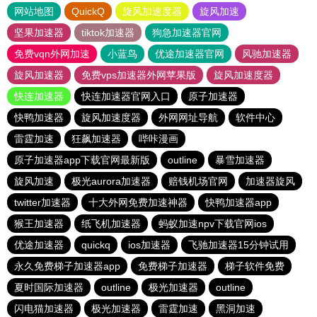
网站地图
QuickQ
旋风加速度器
旋风加速
坚果加速器
tiktok加速器
狗急加速器官网
免费vqn外网加速
小蓝鸟
优途加速器官网
风驰加速器
旋风加速器
免费vps加速器外网苹果版
旋风加速度器
快连加速器
快连加速器官网入口
原子加速器
快鸭加速器
旋风加速度器
外网网址导航
软件中心
雷霆加速
狂飙加速器
哔咔漫画
原子加速器app下载官网最新版
outline
暴雪加速器
旋风加速
极光aurora加速器
赔钱机场官网
加速器旋风
twitter加速器
十大外网免费加速神器
快鸭加速器app
猴王加速器
纸飞机加速器
蚂蚁加速npv下载官网ios
优途加速器
quickq
ios加速器
飞驰加速器15分钟试用
永久免费梯子加速器app
免费梯子加速器
梯子软件免费
夏时国际加速器
outline
极光加速器
outline
闪电猫加速器
极光加速器
雷霆加速
黑洞加速