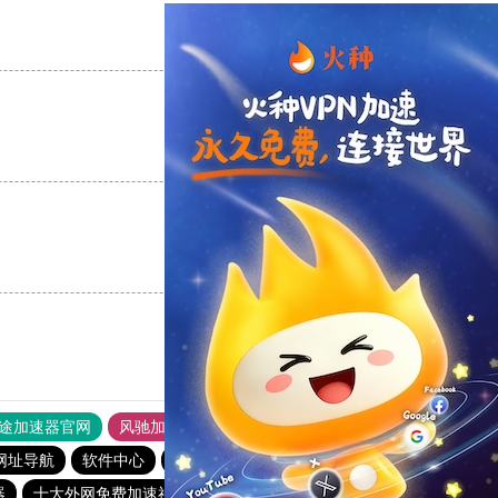
支持
[0]
反对
[0]
支持
[0]
反对
[0]
支持
[0]
反对
[0]
途加速器官网
风驰加速器
旋风加速器
网址导航
软件中心
雷霆加速
狂飙加速器
哔咔漫画
器
十大外网免费加速神器
快鸭加速器app
猴王加速器