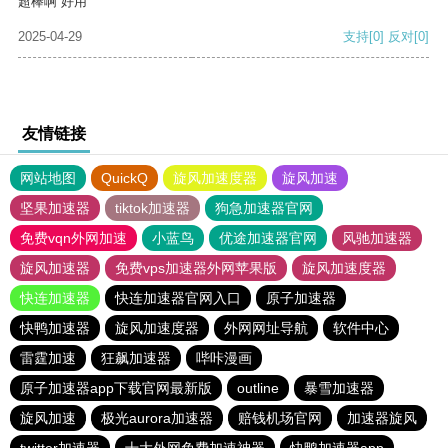
超棒啊 好用
2025-04-29
支持
[0]
反对
[0]
友情链接
网站地图
QuickQ
旋风加速度器
旋风加速
坚果加速器
tiktok加速器
狗急加速器官网
免费vqn外网加速
小蓝鸟
优途加速器官网
风驰加速器
旋风加速器
免费vps加速器外网苹果版
旋风加速度器
快连加速器
快连加速器官网入口
原子加速器
快鸭加速器
旋风加速度器
外网网址导航
软件中心
雷霆加速
狂飙加速器
哔咔漫画
原子加速器app下载官网最新版
outline
暴雪加速器
旋风加速
极光aurora加速器
赔钱机场官网
加速器旋风