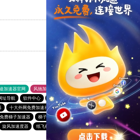
支持
[0]
反对
[0]
支持
[0]
反对
[0]
途加速器官网
风驰加速器
旋风加速器
网址导航
软件中心
雷霆加速
狂飙加速器
哔咔漫画
器
十大外网免费加速神器
快鸭加速器app
猴王加速器
免费梯子加速器
梯子软件免费
夏时国际加速器
outline
旋风加速度器
纸飞机加速器
雷轰官网加速器
安易加速器