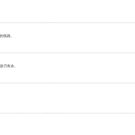
区的线路。
中游刃有余。