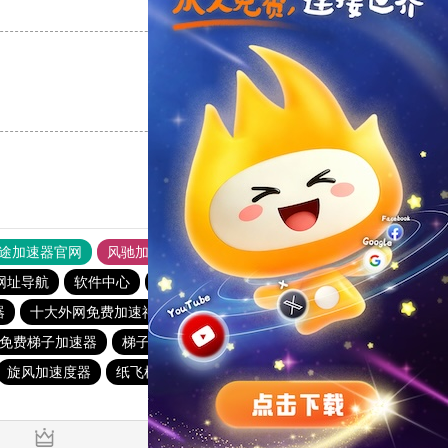
支持
[0]
反对
[0]
支持
[0]
反对
[0]
途加速器官网
风驰加速器
旋风加速器
网址导航
软件中心
雷霆加速
狂飙加速器
哔咔漫画
器
十大外网免费加速神器
快鸭加速器app
猴王加速器
免费梯子加速器
梯子软件免费
夏时国际加速器
outline
旋风加速度器
纸飞机加速器
雷轰官网加速器
安易加速器