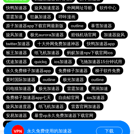
快鸭加速器
旋风加速度器
外网网址导航
软件中心
雷霆加速
狂飙加速器
哔咔漫画
原子加速器app下载官网最新版
outline
暴雪加速器
旋风加速
极光aurora加速器
赔钱机场官网
加速器旋风
twitter加速器
十大外网免费加速神器
快鸭加速器app
猴王加速器
纸飞机加速器
蚂蚁加速npv下载官网ios
优途加速器
quickq
ios加速器
飞驰加速器15分钟试用
永久免费梯子加速器app
免费梯子加速器
梯子软件免费
夏时国际加速器
outline
极光加速器
outline
闪电猫加速器
极光加速器
雷霆加速
黑洞加速
免费梯子加速器app七天
自由鲸官网
ios加速器
旋风加速度器
纸飞机加速器
雷轰官网加速器
安易加速器
暴雪vp永久免费加速器下载官网
免费vqn加速试用
每天免费2小时加速器
红海pro加速器
永久免费使用的加速器
下载