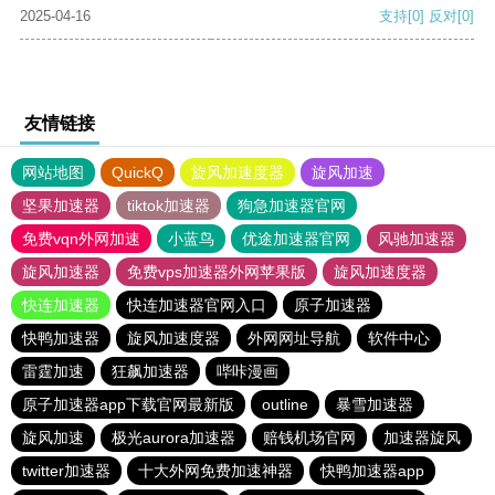
2025-04-16
支持
[0]
反对
[0]
友情链接
网站地图
QuickQ
旋风加速度器
旋风加速
坚果加速器
tiktok加速器
狗急加速器官网
免费vqn外网加速
小蓝鸟
优途加速器官网
风驰加速器
旋风加速器
免费vps加速器外网苹果版
旋风加速度器
快连加速器
快连加速器官网入口
原子加速器
快鸭加速器
旋风加速度器
外网网址导航
软件中心
雷霆加速
狂飙加速器
哔咔漫画
原子加速器app下载官网最新版
outline
暴雪加速器
旋风加速
极光aurora加速器
赔钱机场官网
加速器旋风
twitter加速器
十大外网免费加速神器
快鸭加速器app