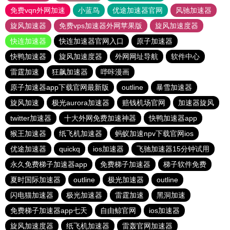
免费vqn外网加速
小蓝鸟
优途加速器官网
风驰加速器
旋风加速器
免费vps加速器外网苹果版
旋风加速度器
快连加速器
快连加速器官网入口
原子加速器
快鸭加速器
旋风加速度器
外网网址导航
软件中心
雷霆加速
狂飙加速器
哔咔漫画
原子加速器app下载官网最新版
outline
暴雪加速器
旋风加速
极光aurora加速器
赔钱机场官网
加速器旋风
twitter加速器
十大外网免费加速神器
快鸭加速器app
猴王加速器
纸飞机加速器
蚂蚁加速npv下载官网ios
优途加速器
quickq
ios加速器
飞驰加速器15分钟试用
永久免费梯子加速器app
免费梯子加速器
梯子软件免费
夏时国际加速器
outline
极光加速器
outline
闪电猫加速器
极光加速器
雷霆加速
黑洞加速
免费梯子加速器app七天
自由鲸官网
ios加速器
旋风加速度器
纸飞机加速器
雷轰官网加速器