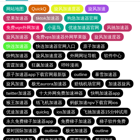
网站地图
QuickQ
旋风加速度器
旋风加速
坚果加速器
tiktok加速器
狗急加速器官网
免费vqn外网加速
小蓝鸟
优途加速器官网
风驰加速器
旋风加速器
免费vps加速器外网苹果版
旋风加速度器
快连加速器
快连加速器官网入口
原子加速器
快鸭加速器
旋风加速度器
外网网址导航
软件中心
雷霆加速
狂飙加速器
哔咔漫画
原子加速器app下载官网最新版
outline
暴雪加速器
旋风加速
极光aurora加速器
赔钱机场官网
加速器旋风
twitter加速器
十大外网免费加速神器
快鸭加速器app
猴王加速器
纸飞机加速器
蚂蚁加速npv下载官网ios
优途加速器
quickq
ios加速器
飞驰加速器15分钟试用
永久免费梯子加速器app
免费梯子加速器
梯子软件免费
夏时国际加速器
outline
极光加速器
outline