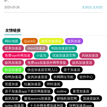
护。
2025-03-26
支持
[0]
反对
[0]
友情链接
网站地图
QuickQ
旋风加速度器
旋风加速
坚果加速器
tiktok加速器
狗急加速器官网
免费vqn外网加速
小蓝鸟
优途加速器官网
风驰加速器
旋风加速器
免费vps加速器外网苹果版
旋风加速度器
快连加速器
快连加速器官网入口
原子加速器
快鸭加速器
旋风加速度器
外网网址导航
软件中心
雷霆加速
狂飙加速器
哔咔漫画
原子加速器app下载官网最新版
outline
暴雪加速器
旋风加速
极光aurora加速器
赔钱机场官网
加速器旋风
twitter加速器
十大外网免费加速神器
快鸭加速器app