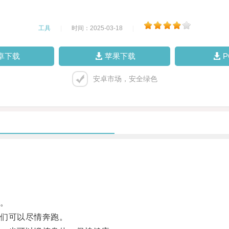
工具
|
时间：2025-03-18
|
卓下载
苹果下载
安卓市场，安全绿色
。
们可以尽情奔跑。