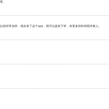
绩。
我以前经常加班，现在有了这个app，我可以提前下班，有更多的时间陪伴家人。