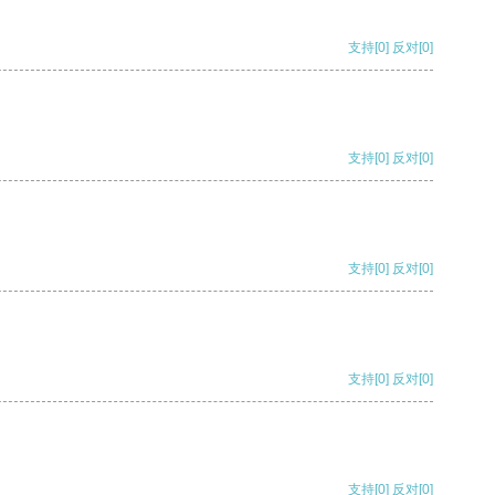
支持
[0]
反对
[0]
支持
[0]
反对
[0]
支持
[0]
反对
[0]
支持
[0]
反对
[0]
支持
[0]
反对
[0]