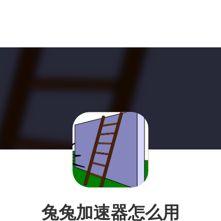
兔兔加速器怎么用