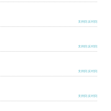
支持
[0]
反对
[0]
支持
[0]
反对
[0]
支持
[0]
反对
[0]
支持
[0]
反对
[0]