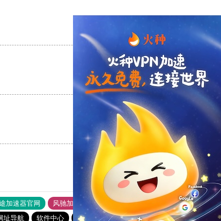
支持
[0]
反对
[0]
支持
[0]
反对
[0]
支持
[0]
反对
[0]
途加速器官网
风驰加速器
旋风加速器
网址导航
软件中心
雷霆加速
狂飙加速器
哔咔漫画