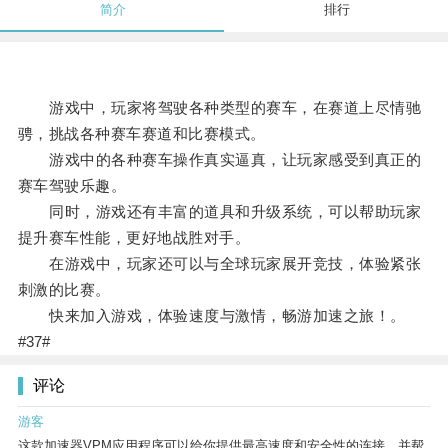
简介
排行
游戏中，玩家将驾驶各种类型的赛车，在赛道上尽情驰
骋，挑战各种赛车赛道和比赛模式。
游戏中的各种赛车操作真实逼真，让玩家感受到真正的
赛车驾驶乐趣。
同时，游戏还有丰富的道具和升级系统，可以帮助玩家
提升赛车性能，更好地战胜对手。
在游戏中，玩家还可以与全球玩家展开竞技，体验紧张
刺激的比赛。
快来加入游戏，体验速度与激情，畅游加速之旅！。
#37#
评论
游客
这款加速器VPM应用程序可以给你提供最高速度和安全性的连接，并帮