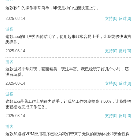
这款软件的操作非常简单，即使是小白也能快速上手。
2025-03-14
支持
[0]
反对
[0]
游客
这款app的用户界面简洁明了，使用起来非常容易上手，让我能够快速熟
悉操作。
2025-03-14
支持
[0]
反对
[0]
游客
这款游戏非常好玩，画面精美，玩法丰富。我已经玩了好几个小时，还
没有玩腻。
2025-03-14
支持
[0]
反对
[0]
游客
这款app是我工作上的得力助手，让我的工作效率提高了50%，让我能够
更轻松地完成工作任务。
2025-03-14
支持
[0]
反对
[0]
游客
这款加速器VPM应用程序已经为我们带来了无限的流畅体验和安全性保