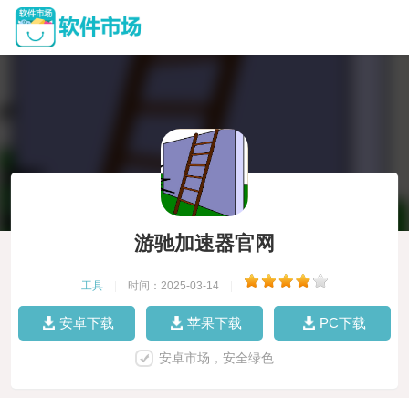
游驰加速器官网
工具
|
时间：2025-03-14
|
安卓下载
苹果下载
PC下载
安卓市场，安全绿色