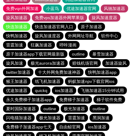
免费vqn外网加速
小蓝鸟
优途加速器官网
风驰加速器
旋风加速器
免费vps加速器外网苹果版
旋风加速度器
快连加速器
快连加速器官网入口
原子加速器
快鸭加速器
旋风加速度器
外网网址导航
软件中心
雷霆加速
狂飙加速器
哔咔漫画
原子加速器app下载官网最新版
outline
暴雪加速器
旋风加速
极光aurora加速器
赔钱机场官网
加速器旋风
twitter加速器
十大外网免费加速神器
快鸭加速器app
猴王加速器
纸飞机加速器
蚂蚁加速npv下载官网ios
优途加速器
quickq
ios加速器
飞驰加速器15分钟试用
永久免费梯子加速器app
免费梯子加速器
梯子软件免费
夏时国际加速器
outline
极光加速器
outline
闪电猫加速器
极光加速器
雷霆加速
黑洞加速
免费梯子加速器app七天
自由鲸官网
ios加速器