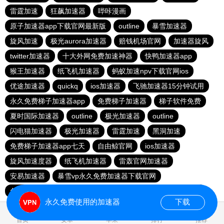
雷霆加速
狂飙加速器
哔咔漫画
原子加速器app下载官网最新版
outline
暴雪加速器
旋风加速
极光aurora加速器
赔钱机场官网
加速器旋风
twitter加速器
十大外网免费加速神器
快鸭加速器app
猴王加速器
纸飞机加速器
蚂蚁加速npv下载官网ios
优途加速器
quickq
ios加速器
飞驰加速器15分钟试用
永久免费梯子加速器app
免费梯子加速器
梯子软件免费
夏时国际加速器
outline
极光加速器
outline
闪电猫加速器
极光加速器
雷霆加速
黑洞加速
免费梯子加速器app七天
自由鲸官网
ios加速器
旋风加速度器
纸飞机加速器
雷轰官网加速器
安易加速器
暴雪vp永久免费加速器下载官网
免费vqn加速试用
每天免费2小时加速器
红海pro加速器
永久免费使用的加速器
下载
首页
安卓
苹果
排行
推荐