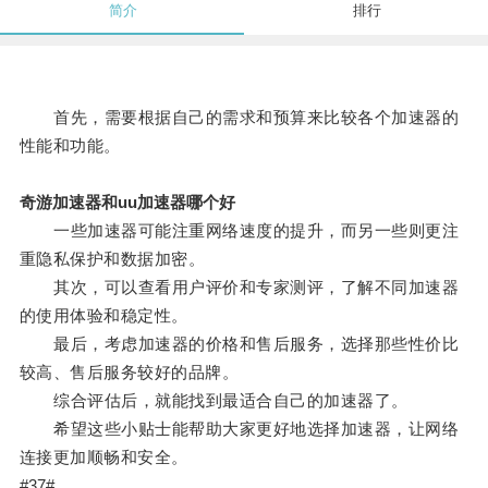
简介
排行
首先，需要根据自己的需求和预算来比较各个加速器的
性能和功能。
奇游加速器和uu加速器哪个好
一些加速器可能注重网络速度的提升，而另一些则更注
重隐私保护和数据加密。
其次，可以查看用户评价和专家测评，了解不同加速器
的使用体验和稳定性。
最后，考虑加速器的价格和售后服务，选择那些性价比
较高、售后服务较好的品牌。
综合评估后，就能找到最适合自己的加速器了。
希望这些小贴士能帮助大家更好地选择加速器，让网络
连接更加顺畅和安全。
#37#