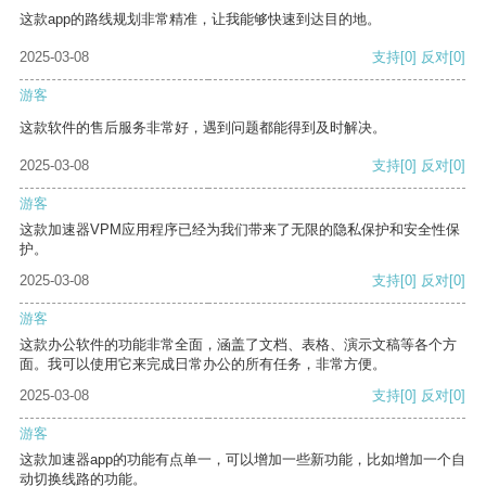
这款app的路线规划非常精准，让我能够快速到达目的地。
2025-03-08
支持
[0]
反对
[0]
游客
这款软件的售后服务非常好，遇到问题都能得到及时解决。
2025-03-08
支持
[0]
反对
[0]
游客
这款加速器VPM应用程序已经为我们带来了无限的隐私保护和安全性保
护。
2025-03-08
支持
[0]
反对
[0]
游客
这款办公软件的功能非常全面，涵盖了文档、表格、演示文稿等各个方
面。我可以使用它来完成日常办公的所有任务，非常方便。
2025-03-08
支持
[0]
反对
[0]
游客
这款加速器app的功能有点单一，可以增加一些新功能，比如增加一个自
动切换线路的功能。