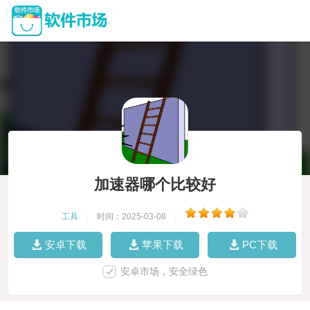
加速器哪个比较好
工具
|
时间：2025-03-08
|
安卓下载
苹果下载
PC下载
安卓市场，安全绿色