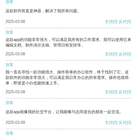
游客
这款软件简直是神器，解决了我所有问题。
2025-03-08
支持
[0]
反对
[0]
游客
这款app的功能非常强大，可以满足我所有的工作需求。我可以使用它来
编辑文档、制作演示文稿、管理日程安排等。
2025-03-08
支持
[0]
反对
[0]
游客
我一直在寻找一款功能强大、操作简单的办公软件，终于找到了它。这
款软件的功能非常强大，可以满足我日常办公的所有需求。操作也很简
单，即使是小白也能快速上手。
2025-03-08
支持
[0]
反对
[0]
游客
这款app就像我的社交平台，让我能够与志同道合的朋友一起交流。
2025-03-08
支持
[0]
反对
[0]
游客