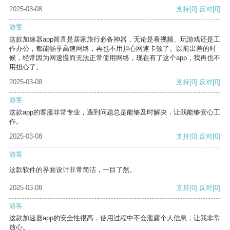
2025-03-08
支持
[0]
反对
[0]
游客
这款加速器app简直是居家旅行必备神器，无论是看视频、玩游戏还是工
作办公，都能畅享高速网络，再也不用担心网速卡顿了。以前出差的时
候，经常因为网速慢而无法正常使用网络，现在有了这个app，我再也不
用担心了。
2025-03-08
支持
[0]
反对
[0]
游客
这款app的客服非常专业，遇到问题总是能够及时解决，让我能够安心工
作。
2025-03-08
支持
[0]
反对
[0]
游客
这款软件的界面设计非常简洁，一目了然。
2025-03-08
支持
[0]
反对
[0]
游客
这款加速器app的安全性很高，使用过程中不会泄露个人信息，让我非常
放心。