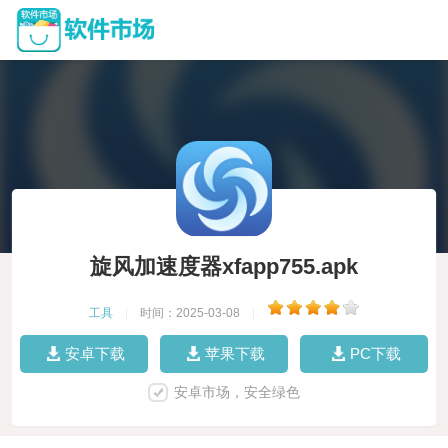
旋风加速度器xfapp755.apk
工具
|
时间：2025-03-08
|
安卓下载
苹果下载
PC下载
安卓市场，安全绿色