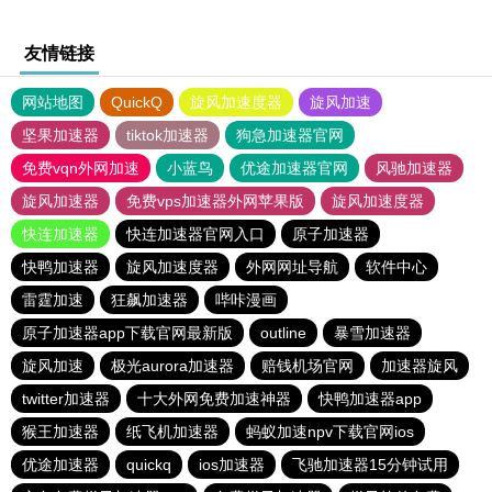
友情链接
网站地图
QuickQ
旋风加速度器
旋风加速
坚果加速器
tiktok加速器
狗急加速器官网
免费vqn外网加速
小蓝鸟
优途加速器官网
风驰加速器
旋风加速器
免费vps加速器外网苹果版
旋风加速度器
快连加速器
快连加速器官网入口
原子加速器
快鸭加速器
旋风加速度器
外网网址导航
软件中心
雷霆加速
狂飙加速器
哔咔漫画
原子加速器app下载官网最新版
outline
暴雪加速器
旋风加速
极光aurora加速器
赔钱机场官网
加速器旋风
twitter加速器
十大外网免费加速神器
快鸭加速器app
猴王加速器
纸飞机加速器
蚂蚁加速npv下载官网ios
优途加速器
quickq
ios加速器
飞驰加速器15分钟试用