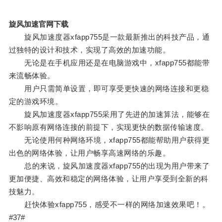
旋风加速官网下载
旋风加速度器xfapp755是一款最新推出的科技产品，通
过独特的设计和技术，实现了高效的加速功能。
无论是在手机应用还是在电脑游戏中，xfapp755都能带
来流畅体验。
用户只需简单设置，即可享受更快速的网络连接和更稳
定的游戏环境。
旋风加速度器xfapp755采用了先进的加速算法，能够在
不影响原有网络连接的前提下，实现更快的数据传输速度。
无论使用何种网络环境，xfapp755都能帮助用户获得更
出色的网络体验，让用户畅享高速网络的乐趣。
总的来说，旋风加速度器xfapp755的出现为用户带来了
更加便捷、高效和稳定的网络体验，让用户享受到全新的科
技魅力。
赶快体验xfapp755，感受不一样的网络加速效果吧！。
#37#