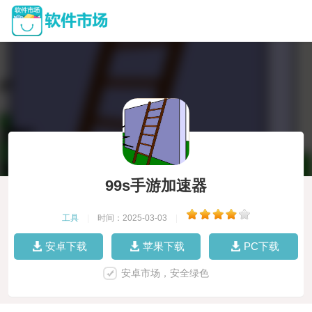
99s手游加速器
工具
|
时间：2025-03-03
|
安卓下载
苹果下载
PC下载
安卓市场，安全绿色