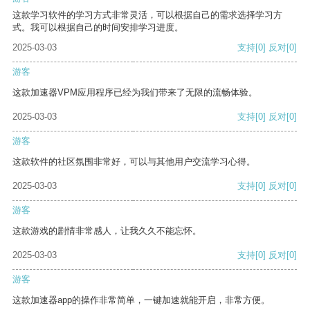
这款学习软件的学习方式非常灵活，可以根据自己的需求选择学习方
式。我可以根据自己的时间安排学习进度。
2025-03-03
支持
[0]
反对
[0]
游客
这款加速器VPM应用程序已经为我们带来了无限的流畅体验。
2025-03-03
支持
[0]
反对
[0]
游客
这款软件的社区氛围非常好，可以与其他用户交流学习心得。
2025-03-03
支持
[0]
反对
[0]
游客
这款游戏的剧情非常感人，让我久久不能忘怀。
2025-03-03
支持
[0]
反对
[0]
游客
这款加速器app的操作非常简单，一键加速就能开启，非常方便。