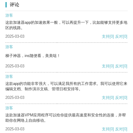
评论
游客
这款加速器app的加速效果一般，可以再提升一下，比如能够支持更多地
区的线路。
2025-03-03
支持
[0]
反对
[0]
游客
梯子神器，ins随便看，美美哒！
2025-03-03
支持
[0]
反对
[0]
游客
这款app的功能非常强大，可以满足我所有的工作需求。我可以使用它来
编辑文档、制作演示文稿、管理日程安排等。
2025-03-03
支持
[0]
反对
[0]
游客
这款加速器VPM应用程序可以给你提供最高速度和安全性的连接，并帮
助你在网络上自由移动。
2025-03-03
支持
[0]
反对
[0]