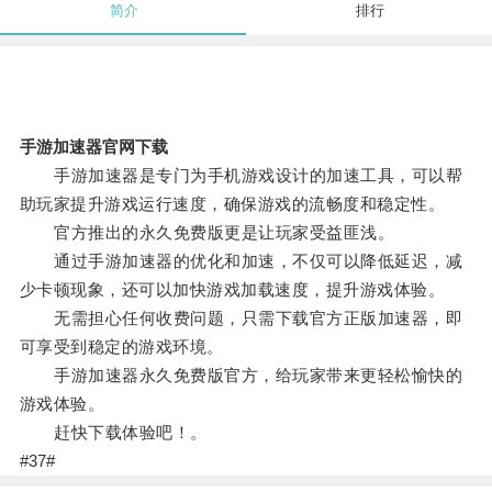
简介
排行
手游加速器官网下载
手游加速器是专门为手机游戏设计的加速工具，可以帮
助玩家提升游戏运行速度，确保游戏的流畅度和稳定性。
官方推出的永久免费版更是让玩家受益匪浅。
通过手游加速器的优化和加速，不仅可以降低延迟，减
少卡顿现象，还可以加快游戏加载速度，提升游戏体验。
无需担心任何收费问题，只需下载官方正版加速器，即
可享受到稳定的游戏环境。
手游加速器永久免费版官方，给玩家带来更轻松愉快的
游戏体验。
赶快下载体验吧！。
#37#