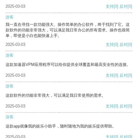
2025-03-03
支持
[0]
反对
[0]
游客
我一直在寻找一款功能强大、操作简单的办公软件，终于找到了它。这
款软件的功能非常强大，可以满足我日常办公的所有需求。操作也很简
单，即使是小白也能快速上手。
2025-03-03
支持
[0]
反对
[0]
游客
这款加速器VPM应用程序可以给你提供全球覆盖和最高安全性的连接。
2025-03-03
支持
[0]
反对
[0]
游客
这款软件的功能非常强大，可以满足我日常使用的需求。
2025-03-03
支持
[0]
反对
[0]
游客
这款app就像我的娱乐小助手，随时随地为我的娱乐提供帮助。
2025-03-03
支持
[0]
反对
[0]