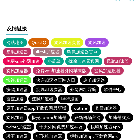
友情链接
网站地图
QuickQ
旋风加速度器
旋风加速
坚果加速器
tiktok加速器
狗急加速器官网
免费vqn外网加速
小蓝鸟
优途加速器官网
风驰加速器
旋风加速器
免费vps加速器外网苹果版
旋风加速度器
快连加速器
快连加速器官网入口
原子加速器
快鸭加速器
旋风加速度器
外网网址导航
软件中心
雷霆加速
狂飙加速器
哔咔漫画
原子加速器app下载官网最新版
outline
暴雪加速器
旋风加速
极光aurora加速器
赔钱机场官网
加速器旋风
twitter加速器
十大外网免费加速神器
快鸭加速器app
猴王加速器
纸飞机加速器
蚂蚁加速npv下载官网ios