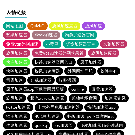
友情链接
网站地图
QuickQ
旋风加速度器
旋风加速
坚果加速器
tiktok加速器
狗急加速器官网
免费vqn外网加速
小蓝鸟
优途加速器官网
风驰加速器
旋风加速器
免费vps加速器外网苹果版
旋风加速度器
快连加速器
快连加速器官网入口
原子加速器
快鸭加速器
旋风加速度器
外网网址导航
软件中心
雷霆加速
狂飙加速器
哔咔漫画
原子加速器app下载官网最新版
outline
暴雪加速器
旋风加速
极光aurora加速器
赔钱机场官网
加速器旋风
twitter加速器
十大外网免费加速神器
快鸭加速器app
猴王加速器
纸飞机加速器
蚂蚁加速npv下载官网ios
优途加速器
quickq
ios加速器
飞驰加速器15分钟试用
永久免费梯子加速器app
免费梯子加速器
梯子软件免费