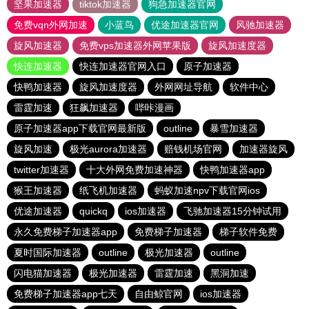
坚果加速器
tiktok加速器
狗急加速器官网
免费vqn外网加速
小蓝鸟
优途加速器官网
风驰加速器
旋风加速器
免费vps加速器外网苹果版
旋风加速度器
快连加速器
快连加速器官网入口
原子加速器
快鸭加速器
旋风加速度器
外网网址导航
软件中心
雷霆加速
狂飙加速器
哔咔漫画
原子加速器app下载官网最新版
outline
暴雪加速器
旋风加速
极光aurora加速器
赔钱机场官网
加速器旋风
twitter加速器
十大外网免费加速神器
快鸭加速器app
猴王加速器
纸飞机加速器
蚂蚁加速npv下载官网ios
优途加速器
quickq
ios加速器
飞驰加速器15分钟试用
永久免费梯子加速器app
免费梯子加速器
梯子软件免费
夏时国际加速器
outline
极光加速器
outline
闪电猫加速器
极光加速器
雷霆加速
黑洞加速
免费梯子加速器app七天
自由鲸官网
ios加速器