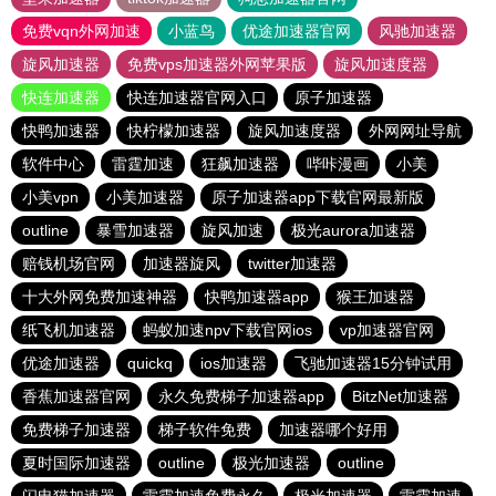
免费vqn外网加速
小蓝鸟
优途加速器官网
风驰加速器
旋风加速器
免费vps加速器外网苹果版
旋风加速度器
快连加速器
快连加速器官网入口
原子加速器
快鸭加速器
快柠檬加速器
旋风加速度器
外网网址导航
软件中心
雷霆加速
狂飙加速器
哔咔漫画
小美
小美vpn
小美加速器
原子加速器app下载官网最新版
outline
暴雪加速器
旋风加速
极光aurora加速器
赔钱机场官网
加速器旋风
twitter加速器
十大外网免费加速神器
快鸭加速器app
猴王加速器
纸飞机加速器
蚂蚁加速npv下载官网ios
vp加速器官网
优途加速器
quickq
ios加速器
飞驰加速器15分钟试用
香蕉加速器官网
永久免费梯子加速器app
BitzNet加速器
免费梯子加速器
梯子软件免费
加速器哪个好用
夏时国际加速器
outline
极光加速器
outline