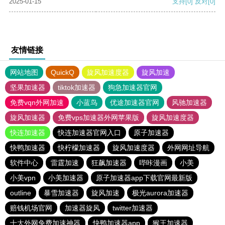
2025-01-15
支持
[0]
反对
[0]
友情链接
网站地图
QuickQ
旋风加速度器
旋风加速
坚果加速器
tiktok加速器
狗急加速器官网
免费vqn外网加速
小蓝鸟
优途加速器官网
风驰加速器
旋风加速器
免费vps加速器外网苹果版
旋风加速度器
快连加速器
快连加速器官网入口
原子加速器
快鸭加速器
快柠檬加速器
旋风加速度器
外网网址导航
软件中心
雷霆加速
狂飙加速器
哔咔漫画
小美
小美vpn
小美加速器
原子加速器app下载官网最新版
outline
暴雪加速器
旋风加速
极光aurora加速器
赔钱机场官网
加速器旋风
twitter加速器
十大外网免费加速神器
快鸭加速器app
猴王加速器