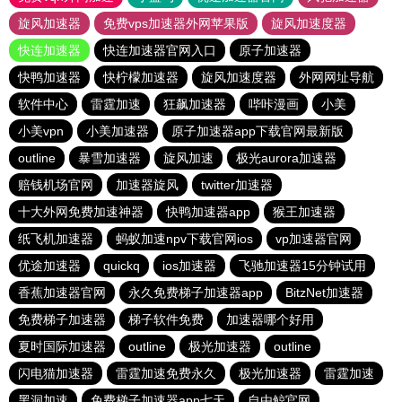
旋风加速器
免费vps加速器外网苹果版
旋风加速度器
快连加速器
快连加速器官网入口
原子加速器
快鸭加速器
快柠檬加速器
旋风加速度器
外网网址导航
软件中心
雷霆加速
狂飙加速器
哔咔漫画
小美
小美vpn
小美加速器
原子加速器app下载官网最新版
outline
暴雪加速器
旋风加速
极光aurora加速器
赔钱机场官网
加速器旋风
twitter加速器
十大外网免费加速神器
快鸭加速器app
猴王加速器
纸飞机加速器
蚂蚁加速npv下载官网ios
vp加速器官网
优途加速器
quickq
ios加速器
飞驰加速器15分钟试用
香蕉加速器官网
永久免费梯子加速器app
BitzNet加速器
免费梯子加速器
梯子软件免费
加速器哪个好用
夏时国际加速器
outline
极光加速器
outline
闪电猫加速器
雷霆加速免费永久
极光加速器
雷霆加速
黑洞加速
免费梯子加速器app七天
自由鲸官网