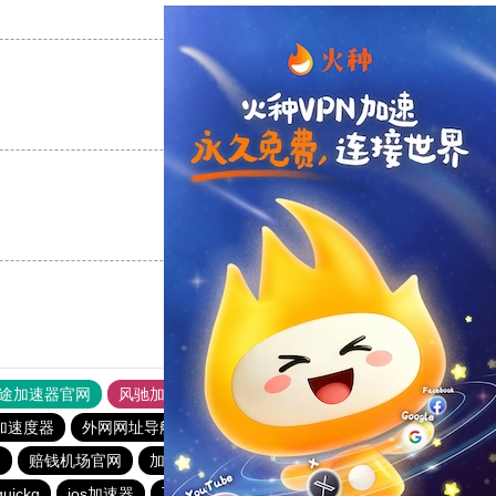
支持
[0]
反对
[0]
支持
[0]
反对
[0]
支持
[0]
反对
[0]
途加速器官网
风驰加速器
旋风加速器
加速度器
外网网址导航
软件中心
雷霆加速
狂飙加速器
器
赔钱机场官网
加速器旋风
twitter加速器
quickq
ios加速器
飞驰加速器15分钟试用
香蕉加速器官网