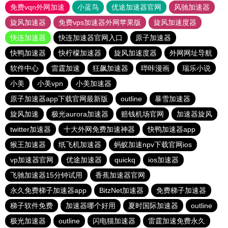
免费vqn外网加速
小蓝鸟
优途加速器官网
风驰加速器
旋风加速器
免费vps加速器外网苹果版
旋风加速度器
快连加速器
快连加速器官网入口
原子加速器
快鸭加速器
快柠檬加速器
旋风加速度器
外网网址导航
软件中心
雷霆加速
狂飙加速器
哔咔漫画
瑞乐小说
小美
小美vpn
小美加速器
原子加速器app下载官网最新版
outline
暴雪加速器
旋风加速
极光aurora加速器
赔钱机场官网
加速器旋风
twitter加速器
十大外网免费加速神器
快鸭加速器app
猴王加速器
纸飞机加速器
蚂蚁加速npv下载官网ios
vp加速器官网
优途加速器
quickq
ios加速器
飞驰加速器15分钟试用
香蕉加速器官网
永久免费梯子加速器app
BitzNet加速器
免费梯子加速器
梯子软件免费
加速器哪个好用
夏时国际加速器
outline
极光加速器
outline
闪电猫加速器
雷霆加速免费永久