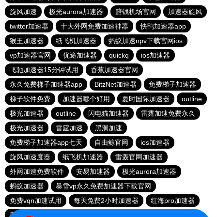
旋风加速
极光aurora加速器
赔钱机场官网
加速器旋风
twitter加速器
十大外网免费加速神器
快鸭加速器app
猴王加速器
纸飞机加速器
蚂蚁加速npv下载官网ios
vp加速器官网
优途加速器
quickq
ios加速器
飞驰加速器15分钟试用
香蕉加速器官网
永久免费梯子加速器app
BitzNet加速器
免费梯子加速器
梯子软件免费
加速器哪个好用
夏时国际加速器
outline
极光加速器
outline
闪电猫加速器
雷霆加速免费永久
极光加速器
雷霆加速
黑洞加速
免费梯子加速器app七天
自由鲸官网
ios加速器
旋风加速度器
纸飞机加速器
雷轰官网加速器
外网加速免费软件
安易加速器
极光aurora加速器
蚂蚁加速器
暴雪vp永久免费加速器下载官网
免费vqn加速试用
每天免费2小时加速器
红海pro加速器
黑洞官网