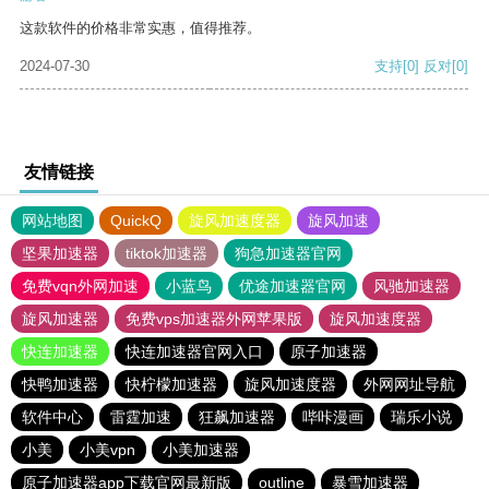
这款软件的价格非常实惠，值得推荐。
2024-07-30
支持
[0]
反对
[0]
友情链接
网站地图
QuickQ
旋风加速度器
旋风加速
坚果加速器
tiktok加速器
狗急加速器官网
免费vqn外网加速
小蓝鸟
优途加速器官网
风驰加速器
旋风加速器
免费vps加速器外网苹果版
旋风加速度器
快连加速器
快连加速器官网入口
原子加速器
快鸭加速器
快柠檬加速器
旋风加速度器
外网网址导航
软件中心
雷霆加速
狂飙加速器
哔咔漫画
瑞乐小说
小美
小美vpn
小美加速器
原子加速器app下载官网最新版
outline
暴雪加速器