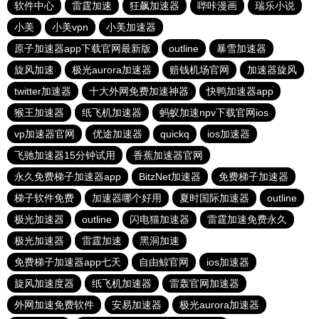
软件中心
雷霆加速
狂飙加速器
哔咔漫画
瑞乐小说
小美
小美vpn
小美加速器
原子加速器app下载官网最新版
outline
暴雪加速器
旋风加速
极光aurora加速器
赔钱机场官网
加速器旋风
twitter加速器
十大外网免费加速神器
快鸭加速器app
猴王加速器
纸飞机加速器
蚂蚁加速npv下载官网ios
vp加速器官网
优途加速器
quickq
ios加速器
飞驰加速器15分钟试用
香蕉加速器官网
永久免费梯子加速器app
BitzNet加速器
免费梯子加速器
梯子软件免费
加速器哪个好用
夏时国际加速器
outline
极光加速器
outline
闪电猫加速器
雷霆加速免费永久
极光加速器
雷霆加速
黑洞加速
免费梯子加速器app七天
自由鲸官网
ios加速器
旋风加速度器
纸飞机加速器
雷轰官网加速器
外网加速免费软件
安易加速器
极光aurora加速器