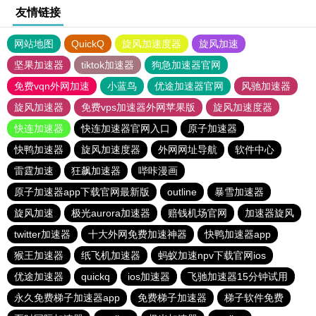
友情链接
网站地图
QuickQ
旋风加速度器
旋风加速
坚果加速器
tiktok加速器
狗急加速器官网
免费vqn外网加速
小蓝鸟
优途加速器官网
风驰加速器
旋风加速器
免费vps加速器外网苹果版
旋风加速度器
快连加速器
快连加速器官网入口
原子加速器
快鸭加速器
旋风加速度器
外网网址导航
软件中心
雷霆加速
狂飙加速器
哔咔漫画
原子加速器app下载官网最新版
outline
暴雪加速器
旋风加速
极光aurora加速器
赔钱机场官网
加速器旋风
twitter加速器
十大外网免费加速神器
快鸭加速器app
猴王加速器
纸飞机加速器
蚂蚁加速npv下载官网ios
优途加速器
quickq
ios加速器
飞驰加速器15分钟试用
永久免费梯子加速器app
免费梯子加速器
梯子软件免费