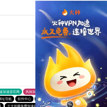
支持
[0]
反对
[0]
支持
[0]
反对
[0]
支持
[0]
反对
[0]
途加速器官网
风驰加速器
旋风加速器
网址导航
软件中心
雷霆加速
狂飙加速器
哔咔漫画
器
十大外网免费加速神器
快鸭加速器app
猴王加速器