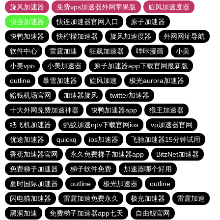
旋风加速器
免费vps加速器外网苹果版
旋风加速度器
快连加速器
快连加速器官网入口
原子加速器
快鸭加速器
快柠檬加速器
旋风加速度器
外网网址导航
软件中心
雷霆加速
狂飙加速器
哔咔漫画
小美
小美vpn
小美加速器
原子加速器app下载官网最新版
outline
暴雪加速器
旋风加速
极光aurora加速器
赔钱机场官网
加速器旋风
twitter加速器
十大外网免费加速神器
快鸭加速器app
猴王加速器
纸飞机加速器
蚂蚁加速npv下载官网ios
vp加速器官网
优途加速器
quickq
ios加速器
飞驰加速器15分钟试用
香蕉加速器官网
永久免费梯子加速器app
BitzNet加速器
免费梯子加速器
梯子软件免费
加速器哪个好用
夏时国际加速器
outline
极光加速器
outline
闪电猫加速器
雷霆加速免费永久
极光加速器
雷霆加速
黑洞加速
免费梯子加速器app七天
自由鲸官网